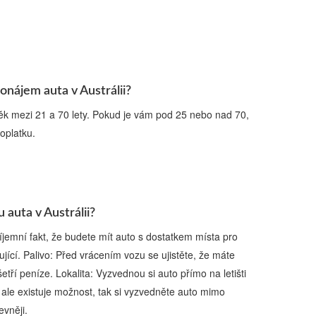
ronájem auta v Austrálii?
ěk mezi 21 a 70 lety. Pokud je vám pod 25 nebo nad 70,
oplatku.
 auta v Austrálii?
jemní fakt, že budete mít auto s dostatkem místa pro
jící. Palivo: Před vrácením vozu se ujistěte, že máte
tří peníze. Lokalita: Vyzvednou si auto přímo na letišti
ale existuje možnost, tak si vyzvedněte auto mimo
evněji.