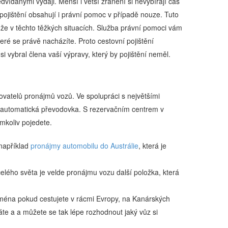
dvídanými výdaji. Menší i větší zranění si nevybírají čas
ní pojištění obsahují i právní pomoc v případě nouze. Tuto
že v těchto těžkých situacích. Služba právní pomoci vám
eré se právě nacházíte. Proto cestovní pojištění
 si vybral člena vaší výpravy, který by pojištění neměl.
ovatelů pronájmů vozů. Ve spolupráci s největšími
 automatická převodovka. S rezervačním centrem v
mkoliv pojedete.
 například
pronájmy automobilu do Austrálie
, která je
elého světa je velde pronájmu vozu další položka, která
ména pokud cestujete v rácmi Evropy, na Kanárských
te a a můžete se tak lépe rozhodnout jaký vůz si