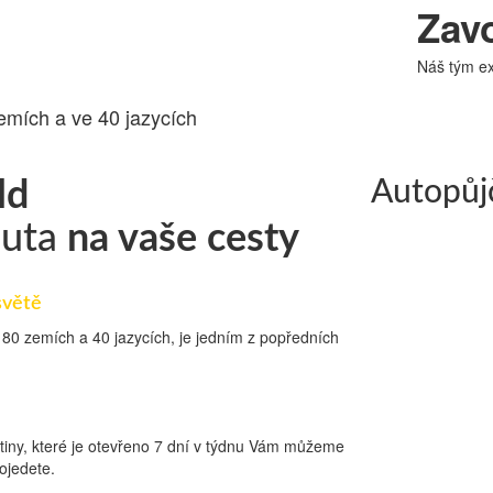
Zavo
T 24.cz
Náš tým ex
emích a ve 40 jazycích
ld
Autopů
auta
na vaše cesty
světě
 180 zemích a 40 jazycích, je jedním z popředních
tiny, které je otevřeno 7 dní v týdnu Vám můžeme
ojedete.