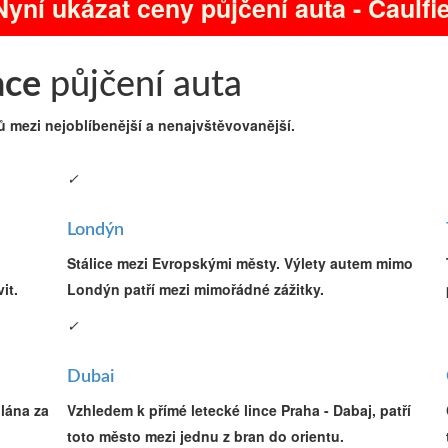
Nyní ukázat ceny půjčení auta - Caulfi
ace
půjčení auta
ů mezi nejoblíbenější a nenajvštěvovanější.
✓
Londýn
Stálice mezi Evropskými městy. Výlety autem mimo
it.
Londýn patří mezi mimořádné zážitky.
✓
Dubai
ilána za
Vzhledem k přímé letecké lince Praha - Dabaj, patří
toto město mezi jednu z bran do orientu.