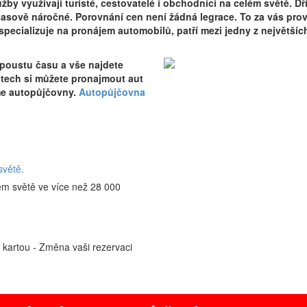
by využívají turisté, cestovatelé i obchodníci na celém světě. Dř
asově náročné. Porovnání cen není žádná legrace. To za vás prov
 specializuje na pronájem automobilů, patří mezi jedny z největšíc
spoustu času a vše najdete
stech si můžete pronajmout aut
me autopůjčovny.
Autopůjčovna
světě.
ém světě ve více než 28 000
í kartou - Změna vaši rezervaci