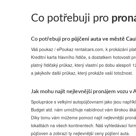
Co potřebuji pro
proná
Co potřebuji pro
půjčení auta ve městě Caul
Váš poukaz / ePoukaz rentalcars.com, k prokázání plat
Kreditní karta hlavního řidiče, s dostatkem hotovosti p
platný řidičský průkaz, který vlastní po dobu alespoň 
a jakýkoliv další průkaz, který prokáže vaší totožnost.
Jak mohu najít nejlevnější pronájem vozu v A
Spolupráce s velkými autopůjčovnami jako jsou napříkla
Budget atd. nám umožňuje nabídnout vám širokou škál
Díky tomu vám můžeme pomoci najít nejlevnější proná
lokalitách na všech kontinentech. Náš vyhledávací for
půjčoven a zobrazí ty nejlevnější ceny půjčení auta.