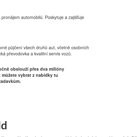
a pronájem automobilů. Poskytuje a zajišťuje
evné půjčení všech druhů aut, včetně osobních
ká převodovka a kvalitní servis vozů.
Půjčení auta
očně obslouží přes dva milióny
ak můžete vybrat z nabídky tu
ožadavkům.
ld