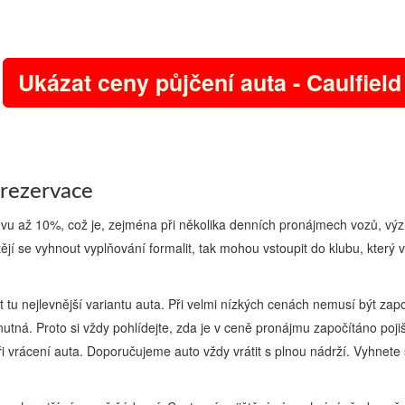
Ukázat ceny půjčení auta - Caulfield
 rezervace
levu až 10%, což je, zejména při několika denních pronájmech vozů, 
tějí se vyhnout vyplňování formalit, tak mohou vstoupit do klubu, který v
rat tu nejlevnější variantu auta. Při velmi nízkých cenách nemusí být 
 nutná. Proto si vždy pohlídejte, zda je v ceně pronájmu započítáno pojiš
rž při vrácení auta. Doporučujeme auto vždy vrátit s plnou nádrží. Vyhne