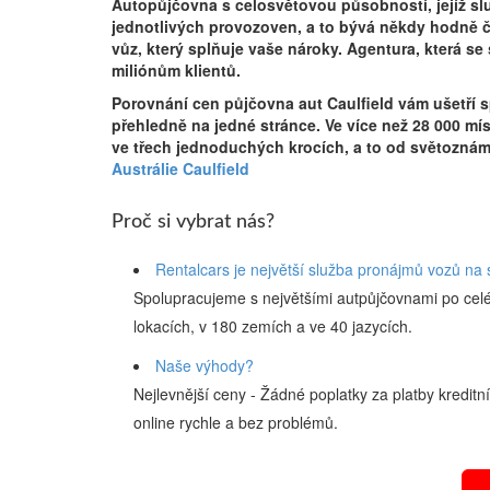
Autopůjčovna s celosvětovou působností, jejíž služ
jednotlivých provozoven, a to bývá někdy hodně č
vůz, který splňuje vaše nároky. Agentura, která se
miliónům klientů.
Porovnání cen půjčovna aut Caulfield vám ušetří 
přehledně na jedné stránce. Ve více než 28 000 mí
ve třech jednoduchých krocích, a to od světozná
Austrálie Caulfield
Proč si vybrat nás?
Rentalcars je největší služba pronájmů vozů na 
Spolupracujeme s největšími autpůjčovnami po cel
lokacích, v 180 zemích a ve 40 jazycích.
Naše výhody?
Nejlevnější ceny - Žádné poplatky za platby kreditn
online rychle a bez problémů.