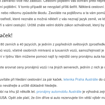
do zahraničí více než žádoucí. Cestovní pojištění vás ochrání před nepře
ní pojištění. V tomto případě se nevyplatí příliš šetřit. Některá cestov
du nebo někomu způsobíte škodu. Zavoláte na pojišťovnu a ta vám pomů
rostředí, které neznáte a možná někteří z vás neznají jazyk země, ve kt
ří s vámi cestující. Určitě znáte velmi dobře zákon schválnosti, který by
aček!
 180 zemích a 40 jazycích, je jedním z popředních světových zprostředk
ů vozů, včetně osobních minivanů a luxusních vozů, samozřejmostí je
 dní v týdnu Vám můžeme pomoci najít ty nejnižší ceny pronájmu auta ka
te srovnat ceny pronájmů vozů i na jiných serverech, jedním z nich je
uvítáte při hledání cestování za pár kaček.
letenka Praha Austrálie
do c
o neváhejte a určitě důkladně hledejte.
í na trhu již několik let.
pronájmy automobilu Austrálie
je výhodná zej
. Opět zde platí, že čím dříve si auto rezervujete tím větší výběr má