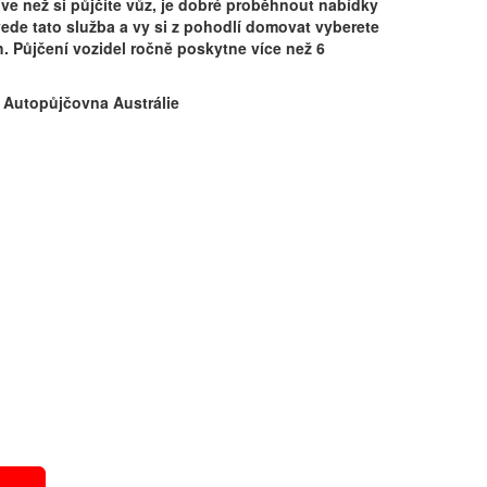
íve než si půjčíte vůz, je dobré proběhnout nabídky
ede tato služba a vy si z pohodlí domovat vyberete
h. Půjčení vozidel ročně poskytne více než 6