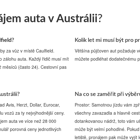
jem auta v Austrálii
?
field
?
Kolik let mi musí být pro p
by za vůz v místě Caulfield.
Většína půjčoven aut požaduje v
ro zálohu auta. Každý řidič musí mít
můžete podléhat dodatečnému p
12 měsíců (často 24). Cestovní pas
ustrálii?
Na co se zaměřit při výběru
d Avis, Herzt, Dollar, Eurocar,
Prostor: Samotnou jízdu vám zpří
u vozů za ty nejvýhodnější ceny.
všechny zavazadla a hlavně cestu
jem auta ve více než 28 000
dotankovanou nádrž, toto vám uše
mulář porovná ceny jednotlivých
může být velmí pohodlné. Pokud 
letiště, pronájem pak může vyjít l