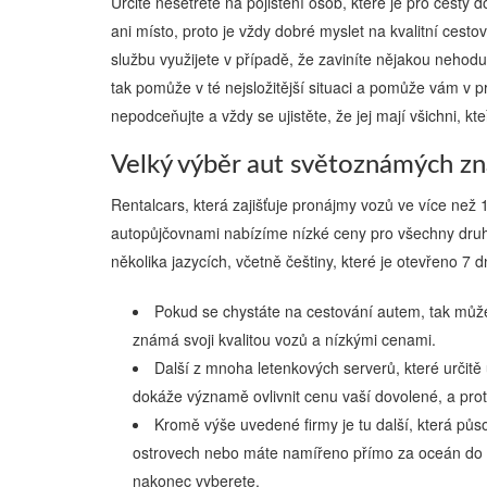
Určitě nešetřete na pojištění osob, které je pro cesty 
ani místo, proto je vždy dobré myslet na kvalitní cestov
službu využijete v případě, že zaviníte nějakou neho
tak pomůže v té nejsložitější situaci a pomůže vám v p
nepodceňujte a vždy se ujistěte, že jej mají všichni, kte
Velký výběr aut světoznámých zn
Rentalcars, která zajišťuje pronájmy vozů ve více než
autopůjčovnami nabízíme nízké ceny pro všechny druh
několika jazycích, včetně češtiny, které je otevřeno 7
Pokud se chystáte na cestování autem, tak může
známá svoji kvalitou vozů a nízkými cenami.
Další z mnoha letenkových serverů, které určitě 
dokáže významě ovlivnit cenu vaší dovolené, a prot
Kromě výše uvedené firmy je tu další, která působ
ostrovech nebo máte namířeno přímo za oceán do USA
nakonec vyberete.