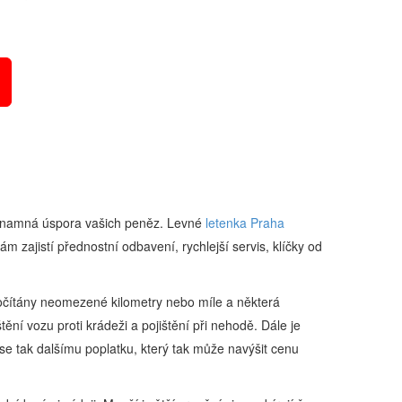
významná úspora vašich peněz. Levné
letenka Praha
ám zajistí přednostní odbavení, rychlejší servis, klíčky od
započítány neomezené kilometry nebo míle a některá
tění vozu proti krádeži a pojištění při nehodě. Dále je
te se tak dalšímu poplatku, který tak může navýšit cenu