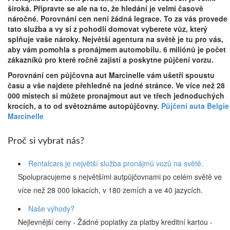
široká. Připravte se ale na to, že hledání je velmi časově
náročné. Porovnání cen není žádná legrace. To za vás provede
tato služba a vy si z pohodlí domovat vyberete vůz, který
splňuje vaše nároky. Největší agentura na světě je tu pro vás,
aby vám pomohla s pronájmem automobilu. 6 miliónů je počet
zákazníků pro které ročně zajistí a poskytne půjčení vorzu.
Porovnání cen půjčovna aut Marcinelle vám ušetří spoustu
času a vše najdete přehledně na jedné stránce. Ve více než 28
000 místech si můžete pronajmout aut ve třech jednoduchých
krocích, a to od světoznáme autopůjčovny.
Půjčení auta Belgie
Marcinelle
Proč si vybrat nás?
Rentalcars je největší služba pronájmů vozů na světě.
Spolupracujeme s největšími autpůjčovnami po celém světě ve
více než 28 000 lokacích, v 180 zemích a ve 40 jazycích.
Naše výhody?
Nejlevnější ceny - Žádné poplatky za platby kreditní kartou -