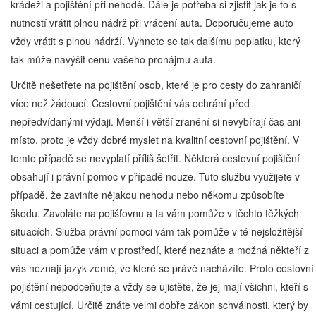
krádeži a pojištění při nehodě. Dále je potřeba si zjistit jak je to s
nutností vrátit plnou nádrž při vrácení auta. Doporučujeme auto
vždy vrátit s plnou nádrží. Vyhnete se tak dalšímu poplatku, který
tak může navýšit cenu vašeho pronájmu auta.
Určitě nešetřete na pojištění osob, které je pro cesty do zahraničí
více než žádoucí. Cestovní pojištění vás ochrání před
nepředvídanými výdaji. Menší i větší zranění si nevybírají čas ani
místo, proto je vždy dobré myslet na kvalitní cestovní pojištění. V
tomto případě se nevyplatí příliš šetřit. Některá cestovní pojištění
obsahují i právní pomoc v případě nouze. Tuto službu využijete v
případě, že zaviníte nějakou nehodu nebo někomu způsobíte
škodu. Zavoláte na pojišťovnu a ta vám pomůže v těchto těžkých
situacích. Služba právní pomoci vám tak pomůže v té nejsložitější
situaci a pomůže vám v prostředí, které neznáte a možná někteří z
vás neznají jazyk země, ve které se právě nacházíte. Proto cestovní
pojištění nepodceňujte a vždy se ujistěte, že jej mají všichni, kteří s
vámi cestující. Určitě znáte velmi dobře zákon schválnosti, který by