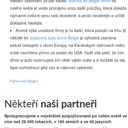
hledání cestování za pár kaček.
letenka do Belgie levně
do
celého světa je velde pronájmu vozu další položka, která dokáže
významě ovlivnit cenu vaší dovolené, a proto neváhejte a určitě
důkladně hledejte.
Kromě výše uvedené firmy je tu další, která působí na trhu již
několik let.
půjčovna auta levně Belgie
je výhodná zejména
pokud cestujete v rácmi Evropy, na Kanárských ostrovech nebo
máte namířeno přímo za oceán do USA. Opět zde platí, že čím
dříve si auto rezervujete tím větší výběr máte a a můžete se tak
lépe rozhodnout jaký vůz si nakonec vyberete.
Půjčení auta Belgie
Někteří
naši partneři
Spolupracujeme s největšími autpůjčovnami po celém světě ve
více než 28 000 lokacích, v 180 zemích a ve 40 jazycích.