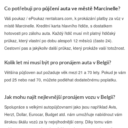
Co potřebuji pro
půjčení auta ve městě Marcinelle
?
Váš poukaz / ePoukaz rentalcars.com, k prokázání platby za vůz v
místě Marcinelle. Kreditní karta hlavního řidiče, s dostatkem
hotovosti pro zálohu auta. Každý řidič musí mít platný řidičský
průkaz, který vlastní po dobu alespoň 12 měsíců (často 24).
Cestovní pas a jakýkoliv další průkaz, který prokáže vaší totožnost.
Kolik let mi musí být pro pronájem auta v Belgii?
Většína půjčoven aut požaduje věk mezi 21 a 70 lety. Pokud je vám
pod 25 nebo nad 70, můžete podléhat dodatečnému poplatku.
Jak mohu najít nejlevnější pronájem vozu v Belgii?
Spolupráce s velkými autopůjčovnami jako jsou například Avis,
Herzt, Dollar, Eurocar, Budget atd. nám umožňuje nabídnout vám
širokou škálu vozů za ty nejvýhodnější ceny. Díky tomu vám