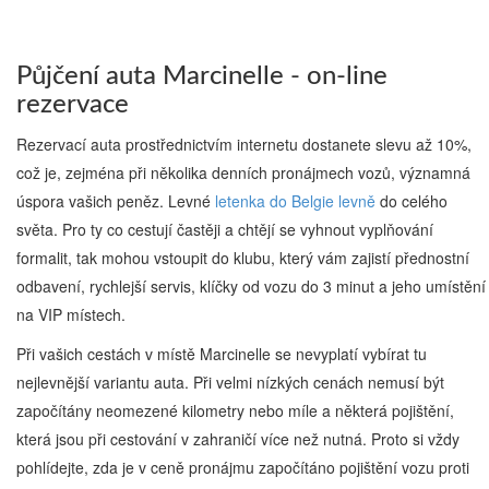
Půjčení auta Marcinelle - on-line
rezervace
Rezervací auta prostřednictvím internetu dostanete slevu až 10%,
což je, zejména při několika denních pronájmech vozů, významná
úspora vašich peněz. Levné
letenka do Belgie levně
do celého
světa. Pro ty co cestují častěji a chtějí se vyhnout vyplňování
formalit, tak mohou vstoupit do klubu, který vám zajistí přednostní
odbavení, rychlejší servis, klíčky od vozu do 3 minut a jeho umístění
na VIP místech.
Při vašich cestách v místě Marcinelle se nevyplatí vybírat tu
nejlevnější variantu auta. Při velmi nízkých cenách nemusí být
započítány neomezené kilometry nebo míle a některá pojištění,
která jsou při cestování v zahraničí více než nutná. Proto si vždy
pohlídejte, zda je v ceně pronájmu započítáno pojištění vozu proti