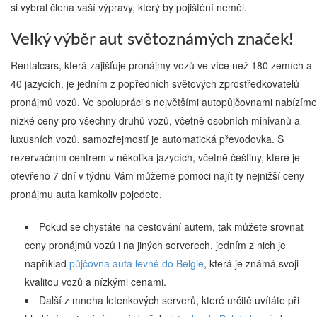
si vybral člena vaší výpravy, který by pojištění neměl.
Velký výběr aut světoznámých značek!
Rentalcars, která zajišťuje pronájmy vozů ve více než 180 zemích a
40 jazycích, je jedním z popředních světových zprostředkovatelů
pronájmů vozů. Ve spolupráci s největšími autopůjčovnami nabízíme
nízké ceny pro všechny druhů vozů, včetně osobních minivanů a
luxusních vozů, samozřejmostí je automatická převodovka. S
rezervačním centrem v několika jazycích, včetně češtiny, které je
otevřeno 7 dní v týdnu Vám můžeme pomoci najít ty nejnižší ceny
pronájmu auta kamkoliv pojedete.
Pokud se chystáte na cestování autem, tak můžete srovnat
ceny pronájmů vozů i na jiných serverech, jedním z nich je
například
půjčovna auta levně do Belgie
, která je známá svoji
kvalitou vozů a nízkými cenami.
Další z mnoha letenkových serverů, které určitě uvítáte při