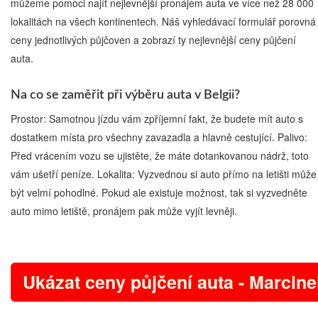
můžeme pomoci najít nejlevnější pronájem auta ve více než 28 000
lokalitách na všech kontinentech. Náš vyhledávací formulář porovná
ceny jednotlivých půjčoven a zobrazí ty nejlevnější ceny půjčení
auta.
Na co se zaměřit při výběru auta v Belgii?
Prostor: Samotnou jízdu vám zpříjemní fakt, že budete mít auto s
dostatkem místa pro všechny zavazadla a hlavně cestující. Palivo:
Před vrácením vozu se ujistěte, že máte dotankovanou nádrž, toto
vám ušetří peníze. Lokalita: Vyzvednou si auto přímo na letišti může
být velmí pohodlné. Pokud ale existuje možnost, tak si vyzvedněte
auto mimo letiště, pronájem pak může vyjít levněji.
Ukázat ceny půjčení auta - Marcine