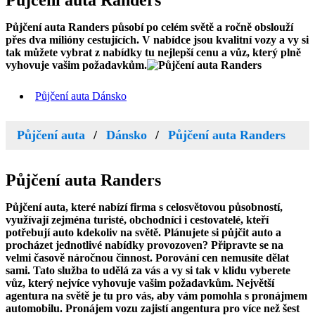
Půjčení auta
Randers
Půjčení auta Randers
působí po celém světě a ročně obslouží
přes dva milióny cestujících. V nabídce jsou kvalitní vozy a vy si
tak můžete vybrat z nabídky tu nejlepší cenu a vůz, který plně
vyhovuje vašim požadavkům.
Půjčení auta Dánsko
Půjčení auta
Dánsko
Půjčení auta Randers
Půjčení auta
Randers
Půjčení auta, které nabízí firma s celosvětovou působností,
využívají zejména turisté, obchodníci i cestovatelé, kteří
potřebují auto kdekoliv na světě. Plánujete si půjčit auto a
procházet jednotlivé nabídky provozoven? Připravte se na
velmi časově náročnou činnost. Porování cen nemusíte dělat
sami. Tato služba to udělá za vás a vy si tak v klidu vyberete
vůz, který nejvíce vyhovuje vašim požadavkům. Největší
agentura na světě je tu pro vás, aby vám pomohla s pronájmem
automobilu. Pronájem vozu zajistí angentura pro více než šest