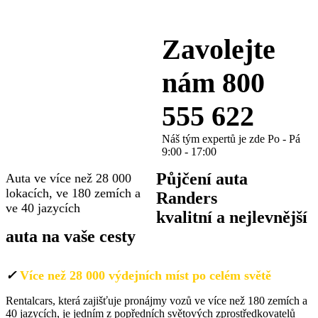
Zavolejte
PŮJČOVNA
nám 800
AUT
555 622
24.cz
Náš tým expertů je zde Po - Pá
9:00 - 17:00
Půjčení auta
Auta ve více než 28 000
lokacích, ve 180 zemích a
Randers
ve 40 jazycích
kvalitní
a nejlevnější
auta
na vaše cesty
✓
Více než 28 000 výdejních míst po celém světě
Rentalcars, která zajišťuje pronájmy vozů ve více než 180 zemích a
40 jazycích, je jedním z popředních světových zprostředkovatelů