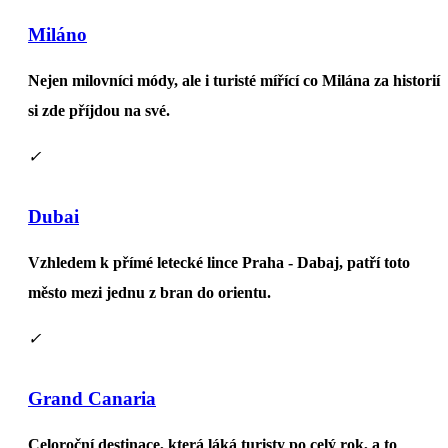
Miláno
Nejen milovníci módy, ale i turisté mířící co Milána za historií
si zde příjdou na své.
✓
Dubai
Vzhledem k přímé letecké lince Praha - Dabaj, patří toto
město mezi jednu z bran do orientu.
✓
Grand Canaria
Celoroční destinace, která láká turisty po celý rok, a to