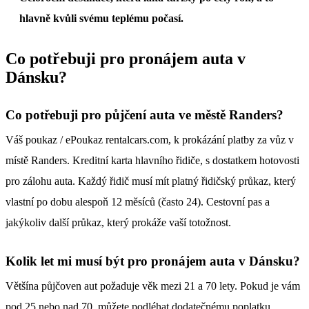
hlavně kvůli svému teplému počasí.
Co potřebuji pro
pronájem auta v
Dánsku
?
Co potřebuji pro
půjčení auta ve městě Randers
?
Váš poukaz / ePoukaz rentalcars.com, k prokázání platby za vůz v
místě Randers. Kreditní karta hlavního řidiče, s dostatkem hotovosti
pro zálohu auta. Každý řidič musí mít platný řidičský průkaz, který
vlastní po dobu alespoň 12 měsíců (často 24). Cestovní pas a
jakýkoliv další průkaz, který prokáže vaší totožnost.
Kolik let mi musí být pro pronájem auta v Dánsku?
Většína půjčoven aut požaduje věk mezi 21 a 70 lety. Pokud je vám
pod 25 nebo nad 70, můžete podléhat dodatečnému poplatku.