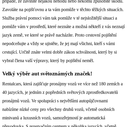
případě, že zaviníte nějakou nehodu nebo někomu způsobíte škodu.
Zavoláte na pojišťovnu a ta vám pomůže v těchto těžkých situacích.
Služba právní pomoci vám tak pomůže v té nejsložitější situaci a
pomůže vám v prostředí, které neznáte a možná někteří z vás neznají
jazyk země, ve které se právě nacházíte. Proto cestovní pojištění
nepodceňujte a vždy se ujistěte, že jej mají všichni, kteří s vámi
cestující. Určitě znáte velmi dobře zákon schválnosti, který by si
vybral člena vaší výpravy, který by pojištění neměl.
Velký výběr aut světoznámých značek!
Rentalcars, která zajišťuje pronájmy vozů ve více než 180 zemích a
40 jazycích, je jedním z popředních světových zprostředkovatelů
pronájmů vozů. Ve spolupráci s největšími autopůjčovnami
nabízíme nízké ceny pro všechny druhů vozů, včetně osobních
minivanů a luxusních vozů, samozřejmostí je automatická
převodovka. S rezervačním centrem v několika jazycích, včetně