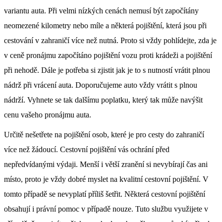
variantu auta. Při velmi nízkých cenách nemusí být započítány
neomezené kilometry nebo míle a některá pojištění, která jsou při
cestování v zahraničí více než nutná. Proto si vždy pohlídejte, zda je
v ceně pronájmu započítáno pojištění vozu proti krádeži a pojištění
při nehodě. Dále je potřeba si zjistit jak je to s nutností vrátit plnou
nádrž při vrácení auta. Doporučujeme auto vždy vrátit s plnou
nádrží. Vyhnete se tak dalšímu poplatku, který tak může navýšit
cenu vašeho pronájmu auta.
Určitě nešetřete na pojištění osob, které je pro cesty do zahraničí
více než žádoucí. Cestovní pojištění vás ochrání před
nepředvídanými výdaji. Menší i větší zranění si nevybírají čas ani
místo, proto je vždy dobré myslet na kvalitní cestovní pojištění. V
tomto případě se nevyplatí příliš šetřit. Některá cestovní pojištění
obsahují i právní pomoc v případě nouze. Tuto službu využijete v