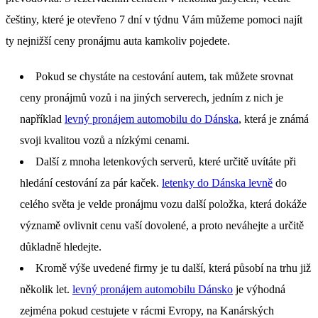
češtiny, které je otevřeno 7 dní v týdnu Vám můžeme pomoci najít
ty nejnižší ceny pronájmu auta kamkoliv pojedete.
Pokud se chystáte na cestování autem, tak můžete srovnat
ceny pronájmů vozů i na jiných serverech, jedním z nich je
například
levný pronájem automobilu do Dánska
, která je známá
svoji kvalitou vozů a nízkými cenami.
Další z mnoha letenkových serverů, které určitě uvítáte při
hledání cestování za pár kaček.
letenky do Dánska levně
do
celého světa je velde pronájmu vozu další položka, která dokáže
významě ovlivnit cenu vaší dovolené, a proto neváhejte a určitě
důkladně hledejte.
Kromě výše uvedené firmy je tu další, která působí na trhu již
několik let.
levný pronájem automobilu Dánsko
je výhodná
zejména pokud cestujete v rácmi Evropy, na Kanárských