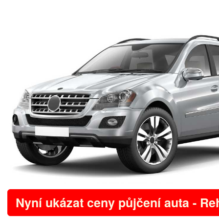
Nyní ukázat ceny půjčení auta - Re