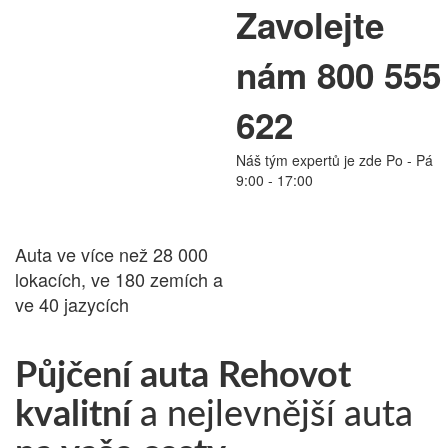
Zavolejte
PŮJČOVNA
nám 800 555
AUT
622
Náš tým expertů je zde Po - Pá
24.cz
9:00 - 17:00
Auta ve více než 28 000
lokacích, ve 180 zemích a
ve 40 jazycích
Půjčení auta Rehovot
kvalitní
a nejlevnější auta