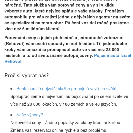
náročné. Tato služba vám porovná ceny a vy si v klidu
vyberete auto, které nejvíce splňuje vaše nároky. Pronájem
automobilu pro vás zajistí jedna z nějvětších agentur na světe
se specializací na tento obor. Půjčení vozidel ročně poskytne
více než 6 miliónům klientů.
Porovnání ceny a jejich přehledné a jednoduché zobrazení
(Rehovot) vám ušetří spousty minut hledání. Tři jednoduché
kroky vám umožní si pronajmout auto ve více než 28 000
místech, a to od světoznámé autopůjčovny.
Půjčení auta Izrael
Rehovot
Proč si vybrat nás?
Rentalcars je největší služba pronájmů vozů na světě.
Spolupracujeme s největšími autpůjčovnami po celém světě ve
více než 28 000 lokacích, v 180 zemích a ve 40 jazycích.
Naše výhody?
Nejlevnější ceny - Žádné poplatky za platby kreditní kartou -
Změna vaši rezervaci online rychle a bez problémů.