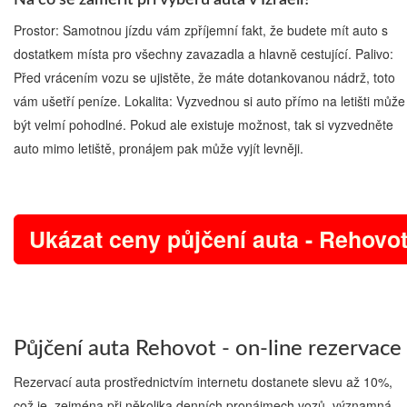
Na co se zaměřit při výběru auta v Izraeli?
Prostor: Samotnou jízdu vám zpříjemní fakt, že budete mít auto s
dostatkem místa pro všechny zavazadla a hlavně cestující. Palivo:
Před vrácením vozu se ujistěte, že máte dotankovanou nádrž, toto
vám ušetří peníze. Lokalita: Vyzvednou si auto přímo na letišti může
být velmí pohodlné. Pokud ale existuje možnost, tak si vyzvedněte
auto mimo letiště, pronájem pak může vyjít levněji.
Ukázat ceny půjčení auta - Rehovo
Půjčení auta Rehovot - on-line rezervace
Rezervací auta prostřednictvím internetu dostanete slevu až 10%,
což je, zejména při několika denních pronájmech vozů, významná