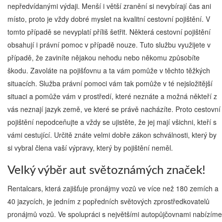
nepředvídanými výdaji. Menší i větší zranění si nevybírají čas ani
místo, proto je vždy dobré myslet na kvalitní cestovní pojištění. V
tomto případě se nevyplatí příliš šetřit. Některá cestovní pojištění
obsahují i právní pomoc v případě nouze. Tuto službu využijete v
případě, že zaviníte nějakou nehodu nebo někomu způsobíte
škodu. Zavoláte na pojišťovnu a ta vám pomůže v těchto těžkých
situacích. Služba právní pomoci vám tak pomůže v té nejsložitější
situaci a pomůže vám v prostředí, které neznáte a možná někteří z
vás neznají jazyk země, ve které se právě nacházíte. Proto cestovní
pojištění nepodceňujte a vždy se ujistěte, že jej mají všichni, kteří s
vámi cestující. Určitě znáte velmi dobře zákon schválnosti, který by
si vybral člena vaší výpravy, který by pojištění neměl.
Velký výběr aut světoznámých značek!
Rentalcars, která zajišťuje pronájmy vozů ve více než 180 zemích a
40 jazycích, je jedním z popředních světových zprostředkovatelů
pronájmů vozů. Ve spolupráci s největšími autopůjčovnami nabízíme