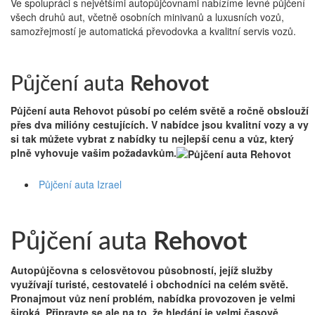
Ve spolupráci s největšími autopůjčovnami nabízíme levné půjčení
všech druhů aut, včetně osobních minivanů a luxusních vozů,
samozřejmostí je automatická převodovka a kvalitní servis vozů.
Půjčení auta Izrael
Půjčení auta
Rehovot
Půjčení auta Rehovot
působí po celém světě a ročně obslouží
přes dva milióny cestujících. V nabídce jsou kvalitní vozy a vy
si tak můžete vybrat z nabídky tu nejlepší cenu a vůz, který
plně vyhovuje vašim požadavkům.
Půjčení auta Izrael
Půjčení auta
Rehovot
Autopůjčovna s celosvětovou působností, jejíž služby
využívají turisté, cestovatelé i obchodníci na celém světě.
Pronajmout vůz není problém, nabídka provozoven je velmi
široká. Připravte se ale na to, že hledání je velmi časově