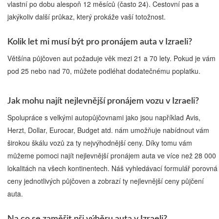
vlastní po dobu alespoň 12 měsíců (často 24). Cestovní pas a
jakýkoliv další průkaz, který prokáže vaší totožnost.
Kolik let mi musí být pro pronájem auta v Izraeli?
Většína půjčoven aut požaduje věk mezi 21 a 70 lety. Pokud je vám
pod 25 nebo nad 70, můžete podléhat dodatečnému poplatku.
Jak mohu najít nejlevnější pronájem vozu v Izraeli?
Spolupráce s velkými autopůjčovnami jako jsou například Avis,
Herzt, Dollar, Eurocar, Budget atd. nám umožňuje nabídnout vám
širokou škálu vozů za ty nejvýhodnější ceny. Díky tomu vám
můžeme pomoci najít nejlevnější pronájem auta ve více než 28 000
lokalitách na všech kontinentech. Náš vyhledávací formulář porovná
ceny jednotlivých půjčoven a zobrazí ty nejlevnější ceny půjčení
auta.