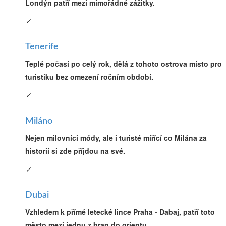
Londýn patří mezi mimořádné zážitky.
✓
Tenerife
Teplé počasí po celý rok, dělá z tohoto ostrova místo pro
turistiku bez omezení ročním období.
✓
Miláno
Nejen milovníci módy, ale i turisté mířící co Milána za
historií si zde příjdou na své.
✓
Dubai
Vzhledem k přímé letecké lince Praha - Dabaj, patří toto
město mezi jednu z bran do orientu.