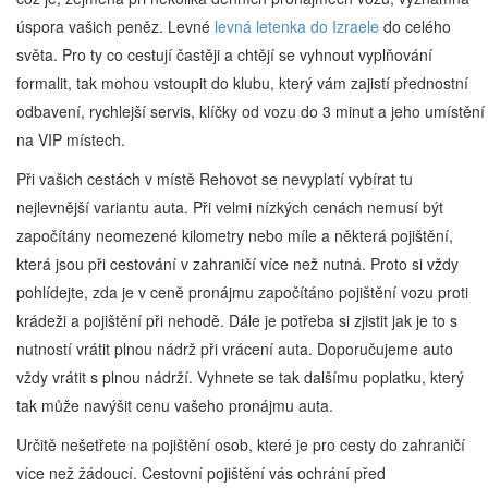
úspora vašich peněz. Levné
levná letenka do Izraele
do celého
světa. Pro ty co cestují častěji a chtějí se vyhnout vyplňování
formalit, tak mohou vstoupit do klubu, který vám zajistí přednostní
odbavení, rychlejší servis, klíčky od vozu do 3 minut a jeho umístění
na VIP místech.
Při vašich cestách v místě Rehovot se nevyplatí vybírat tu
nejlevnější variantu auta. Při velmi nízkých cenách nemusí být
započítány neomezené kilometry nebo míle a některá pojištění,
která jsou při cestování v zahraničí více než nutná. Proto si vždy
pohlídejte, zda je v ceně pronájmu započítáno pojištění vozu proti
krádeži a pojištění při nehodě. Dále je potřeba si zjistit jak je to s
nutností vrátit plnou nádrž při vrácení auta. Doporučujeme auto
vždy vrátit s plnou nádrží. Vyhnete se tak dalšímu poplatku, který
tak může navýšit cenu vašeho pronájmu auta.
Určitě nešetřete na pojištění osob, které je pro cesty do zahraničí
více než žádoucí. Cestovní pojištění vás ochrání před