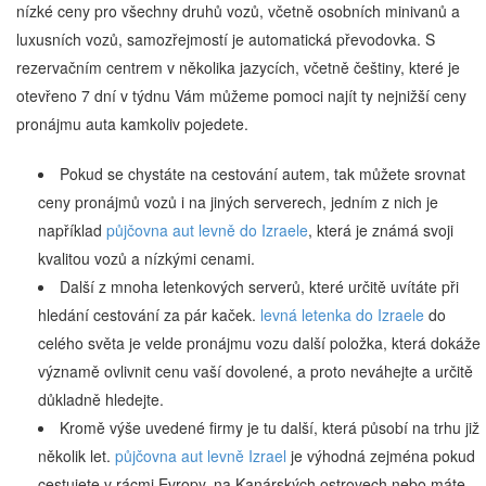
nízké ceny pro všechny druhů vozů, včetně osobních minivanů a
luxusních vozů, samozřejmostí je automatická převodovka. S
rezervačním centrem v několika jazycích, včetně češtiny, které je
otevřeno 7 dní v týdnu Vám můžeme pomoci najít ty nejnižší ceny
pronájmu auta kamkoliv pojedete.
Pokud se chystáte na cestování autem, tak můžete srovnat
ceny pronájmů vozů i na jiných serverech, jedním z nich je
například
půjčovna aut levně do Izraele
, která je známá svoji
kvalitou vozů a nízkými cenami.
Další z mnoha letenkových serverů, které určitě uvítáte při
hledání cestování za pár kaček.
levná letenka do Izraele
do
celého světa je velde pronájmu vozu další položka, která dokáže
významě ovlivnit cenu vaší dovolené, a proto neváhejte a určitě
důkladně hledejte.
Kromě výše uvedené firmy je tu další, která působí na trhu již
několik let.
půjčovna aut levně Izrael
je výhodná zejména pokud
cestujete v rácmi Evropy, na Kanárských ostrovech nebo máte