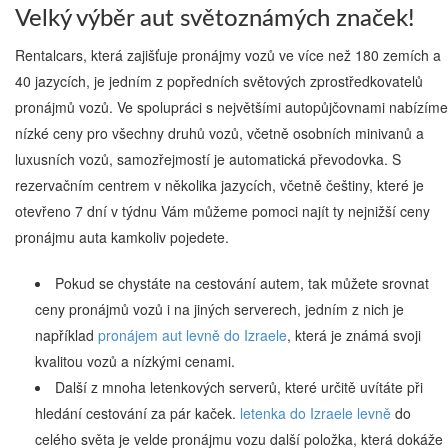
Velký výběr aut světoznámých značek!
Rentalcars, která zajišťuje pronájmy vozů ve více než 180 zemích a
40 jazycích, je jedním z popředních světových zprostředkovatelů
pronájmů vozů. Ve spolupráci s největšími autopůjčovnami nabízíme
nízké ceny pro všechny druhů vozů, včetně osobních minivanů a
luxusních vozů, samozřejmostí je automatická převodovka. S
rezervačním centrem v několika jazycích, včetně češtiny, které je
otevřeno 7 dní v týdnu Vám můžeme pomoci najít ty nejnižší ceny
pronájmu auta kamkoliv pojedete.
Pokud se chystáte na cestování autem, tak můžete srovnat
ceny pronájmů vozů i na jiných serverech, jedním z nich je
například
pronájem aut levně do Izraele
, která je známá svoji
kvalitou vozů a nízkými cenami.
Další z mnoha letenkových serverů, které určitě uvítáte při
hledání cestování za pár kaček.
letenka do Izraele levně
do
celého světa je velde pronájmu vozu další položka, která dokáže