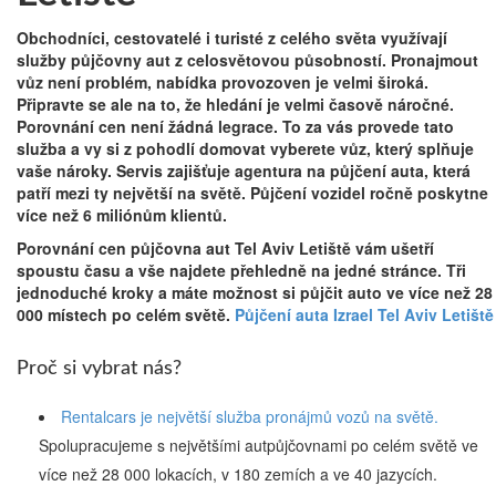
Obchodníci, cestovatelé i turisté z celého světa využívají
služby půjčovny aut z celosvětovou působností. Pronajmout
vůz není problém, nabídka provozoven je velmi široká.
Připravte se ale na to, že hledání je velmi časově náročné.
Porovnání cen není žádná legrace. To za vás provede tato
služba a vy si z pohodlí domovat vyberete vůz, který splňuje
vaše nároky. Servis zajišťuje agentura na půjčení auta, která
patří mezi ty největší na světě. Půjčení vozidel ročně poskytne
více než 6 miliónům klientů.
Porovnání cen půjčovna aut Tel Aviv Letiště vám ušetří
spoustu času a vše najdete přehledně na jedné stránce. Tři
jednoduché kroky a máte možnost si půjčit auto ve více než 28
000 místech po celém světě.
Půjčení auta Izrael Tel Aviv Letiště
Proč si vybrat nás?
Rentalcars je největší služba pronájmů vozů na světě.
Spolupracujeme s největšími autpůjčovnami po celém světě ve
více než 28 000 lokacích, v 180 zemích a ve 40 jazycích.