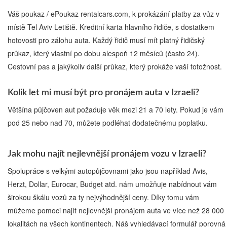
Váš poukaz / ePoukaz rentalcars.com, k prokázání platby za vůz v
místě Tel Aviv Letiště. Kreditní karta hlavního řidiče, s dostatkem
hotovosti pro zálohu auta. Každý řidič musí mít platný řidičský
průkaz, který vlastní po dobu alespoň 12 měsíců (často 24).
Cestovní pas a jakýkoliv další průkaz, který prokáže vaší totožnost.
Kolik let mi musí být pro pronájem auta v Izraeli?
Většína půjčoven aut požaduje věk mezi 21 a 70 lety. Pokud je vám
pod 25 nebo nad 70, můžete podléhat dodatečnému poplatku.
Jak mohu najít nejlevnější pronájem vozu v Izraeli?
Spolupráce s velkými autopůjčovnami jako jsou například Avis,
Herzt, Dollar, Eurocar, Budget atd. nám umožňuje nabídnout vám
širokou škálu vozů za ty nejvýhodnější ceny. Díky tomu vám
můžeme pomoci najít nejlevnější pronájem auta ve více než 28 000
lokalitách na všech kontinentech. Náš vyhledávací formulář porovná