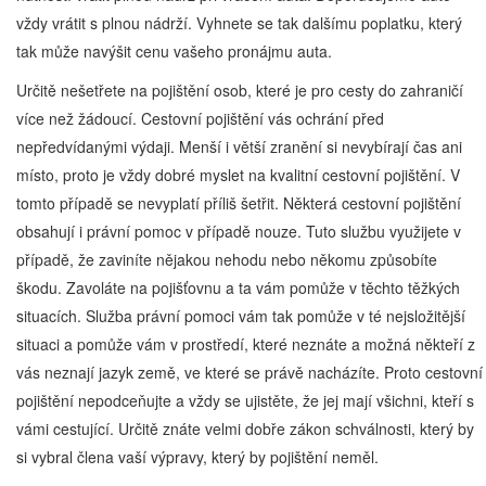
vždy vrátit s plnou nádrží. Vyhnete se tak dalšímu poplatku, který
tak může navýšit cenu vašeho pronájmu auta.
Určitě nešetřete na pojištění osob, které je pro cesty do zahraničí
více než žádoucí. Cestovní pojištění vás ochrání před
nepředvídanými výdaji. Menší i větší zranění si nevybírají čas ani
místo, proto je vždy dobré myslet na kvalitní cestovní pojištění. V
tomto případě se nevyplatí příliš šetřit. Některá cestovní pojištění
obsahují i právní pomoc v případě nouze. Tuto službu využijete v
případě, že zaviníte nějakou nehodu nebo někomu způsobíte
škodu. Zavoláte na pojišťovnu a ta vám pomůže v těchto těžkých
situacích. Služba právní pomoci vám tak pomůže v té nejsložitější
situaci a pomůže vám v prostředí, které neznáte a možná někteří z
vás neznají jazyk země, ve které se právě nacházíte. Proto cestovní
pojištění nepodceňujte a vždy se ujistěte, že jej mají všichni, kteří s
vámi cestující. Určitě znáte velmi dobře zákon schválnosti, který by
si vybral člena vaší výpravy, který by pojištění neměl.