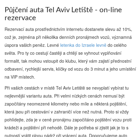
Půjčení auta Tel Aviv Letiště - on-line
rezervace
Rezervací auta prostřednictvím internetu dostanete slevu až 10%,
což je, zejména při několika denních pronájmech vozů, významná
úspora vašich peněz. Levné
letenka do Izraele levně
do celého
světa. Pro ty co cestují častěji a chtějí se vyhnout vyplňování
formalit, tak mohou vstoupit do klubu, který vám zajistí přednostní
odbavení, rychlejší servis, klíčky od vozu do 3 minut a jeho umístění
na VIP místech.
Při vašich cestách v místě Tel Aviv Letiště se nevyplatí vybírat tu
nejlevnější variantu auta. Při velmi nízkých cenách nemusí být
započítány neomezené kilometry nebo míle a některá pojištění,
která jsou při cestování v zahraničí více než nutná. Proto si vždy
pohlídejte, zda je v ceně pronájmu započítáno pojištění vozu proti
krádeži a pojištění při nehodě. Dále je potřeba si zjistit jak je to s
nutností vrátit plnou nádrž při vrácení auta. Doporučujeme auto