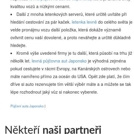
kvalitou vozů a nízkými cenami.
Další z mnoha letenkových serverů, které určitě uvítáte při
hledání cestování za pár kaček.
letenka levně
do celého světa je
velde pronájmu vozu další položka, která dokáže významě
ovlivnit cenu vaší dovolené, a proto neváhejte a určitě důkladně
hledejte.
Kromě výše uvedené firmy je tu další, která působí na trhu již
několik let.
levná půjčovna aut Japonsko
je výhodná zejména
pokud cestujete v rácmi Evropy, na Kanárských ostrovech nebo
máte namířeno přímo za oceán do USA. Opět zde platí, že čím
dříve si auto rezervujete tím větší výběr máte a a můžete se tak
lépe rozhodnout jaký vůz si nakonec vyberete.
Půjčení auta Japonsko
Někteří
naši partneři