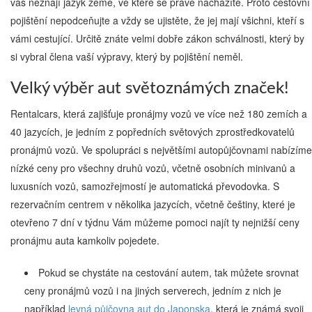
vás neznají jazyk země, ve které se právě nacházíte. Proto cestovní
pojištění nepodceňujte a vždy se ujistěte, že jej mají všichni, kteří s
vámi cestující. Určitě znáte velmi dobře zákon schválnosti, který by
si vybral člena vaší výpravy, který by pojištění neměl.
Velký výběr aut světoznámých značek!
Rentalcars, která zajišťuje pronájmy vozů ve více než 180 zemích a
40 jazycích, je jedním z popředních světových zprostředkovatelů
pronájmů vozů. Ve spolupráci s největšími autopůjčovnami nabízíme
nízké ceny pro všechny druhů vozů, včetně osobních minivanů a
luxusních vozů, samozřejmostí je automatická převodovka. S
rezervačním centrem v několika jazycích, včetně češtiny, které je
otevřeno 7 dní v týdnu Vám můžeme pomoci najít ty nejnižší ceny
pronájmu auta kamkoliv pojedete.
Pokud se chystáte na cestování autem, tak můžete srovnat
ceny pronájmů vozů i na jiných serverech, jedním z nich je
například
levná půjčovna aut do Japonska
, která je známá svoji