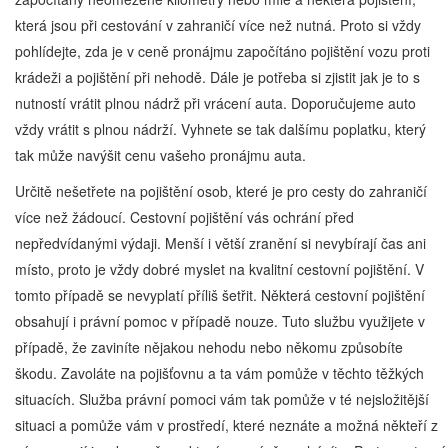
která jsou při cestování v zahraničí více než nutná. Proto si vždy
pohlídejte, zda je v ceně pronájmu započítáno pojištění vozu proti
krádeži a pojištění při nehodě. Dále je potřeba si zjistit jak je to s
nutností vrátit plnou nádrž při vrácení auta. Doporučujeme auto
vždy vrátit s plnou nádrží. Vyhnete se tak dalšímu poplatku, který
tak může navýšit cenu vašeho pronájmu auta.
Určitě nešetřete na pojištění osob, které je pro cesty do zahraničí
více než žádoucí. Cestovní pojištění vás ochrání před
nepředvídanými výdaji. Menší i větší zranění si nevybírají čas ani
místo, proto je vždy dobré myslet na kvalitní cestovní pojištění. V
tomto případě se nevyplatí příliš šetřit. Některá cestovní pojištění
obsahují i právní pomoc v případě nouze. Tuto službu využijete v
případě, že zaviníte nějakou nehodu nebo někomu způsobíte
škodu. Zavoláte na pojišťovnu a ta vám pomůže v těchto těžkých
situacích. Služba právní pomoci vám tak pomůže v té nejsložitější
situaci a pomůže vám v prostředí, které neznáte a možná někteří z