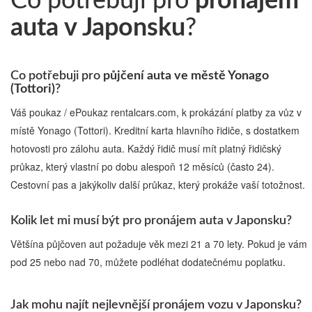
Co potřebuji pro
pronájem
auta v Japonsku
?
Co potřebuji pro
půjčení auta ve městě Yonago
(Tottori)
?
Váš poukaz / ePoukaz rentalcars.com, k prokázání platby za vůz v
místě Yonago (Tottori). Kreditní karta hlavního řidiče, s dostatkem
hotovosti pro zálohu auta. Každý řidič musí mít platný řidičský
průkaz, který vlastní po dobu alespoň 12 měsíců (často 24).
Cestovní pas a jakýkoliv další průkaz, který prokáže vaší totožnost.
Kolik let mi musí být pro pronájem auta v Japonsku?
Většína půjčoven aut požaduje věk mezi 21 a 70 lety. Pokud je vám
pod 25 nebo nad 70, můžete podléhat dodatečnému poplatku.
Jak mohu najít nejlevnější pronájem vozu v Japonsku?