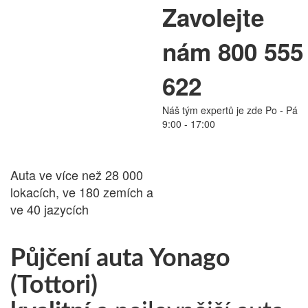
Zavolejte
PŮJČOVNA
nám 800 555
AUT
622
Náš tým expertů je zde Po - Pá
24.cz
9:00 - 17:00
Auta ve více než 28 000
lokacích, ve 180 zemích a
ve 40 jazycích
Půjčení auta Yonago
(Tottori)