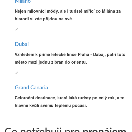
Miláno
Nejen milovníci módy, ale i turisté mířící co Milána za
historií si zde příjdou na své.
✓
Dubai
Vzhledem k přímé letecké lince Praha - Dabaj, patří toto
město mezi jednu z bran do orientu.
✓
Grand Canaria
Celoroční destinace, která láká turisty po celý rok, a to
hlavně kvůli svému teplému počasí.