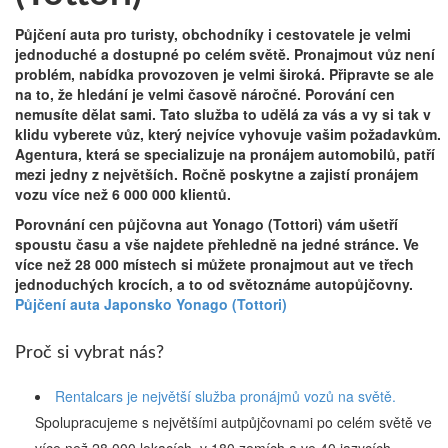
Půjčení auta pro turisty, obchodníky i cestovatele je velmi
jednoduché a dostupné po celém světě. Pronajmout vůz není
problém, nabídka provozoven je velmi široká. Připravte se ale
na to, že hledání je velmi časově náročné. Porování cen
nemusíte dělat sami. Tato služba to udělá za vás a vy si tak v
klidu vyberete vůz, který nejvíce vyhovuje vašim požadavkům.
Agentura, která se specializuje na pronájem automobilů, patří
mezi jedny z největších. Ročně poskytne a zajistí pronájem
vozu více než 6 000 000 klientů.
Porovnání cen půjčovna aut Yonago (Tottori) vám ušetří
spoustu času a vše najdete přehledně na jedné stránce. Ve
více než 28 000 místech si můžete pronajmout aut ve třech
jednoduchých krocích, a to od světoznáme autopůjčovny.
Půjčení auta Japonsko Yonago (Tottori)
Proč si vybrat nás?
Rentalcars je největší služba pronájmů vozů na světě.
Spolupracujeme s největšími autpůjčovnami po celém světě ve