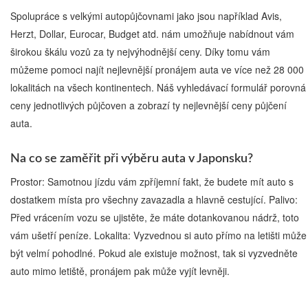
Spolupráce s velkými autopůjčovnami jako jsou například Avis,
Herzt, Dollar, Eurocar, Budget atd. nám umožňuje nabídnout vám
širokou škálu vozů za ty nejvýhodnější ceny. Díky tomu vám
můžeme pomoci najít nejlevnější pronájem auta ve více než 28 000
lokalitách na všech kontinentech. Náš vyhledávací formulář porovná
ceny jednotlivých půjčoven a zobrazí ty nejlevnější ceny půjčení
auta.
Na co se zaměřit při výběru auta v Japonsku?
Prostor: Samotnou jízdu vám zpříjemní fakt, že budete mít auto s
dostatkem místa pro všechny zavazadla a hlavně cestující. Palivo:
Před vrácením vozu se ujistěte, že máte dotankovanou nádrž, toto
vám ušetří peníze. Lokalita: Vyzvednou si auto přímo na letišti může
být velmí pohodlné. Pokud ale existuje možnost, tak si vyzvedněte
auto mimo letiště, pronájem pak může vyjít levněji.