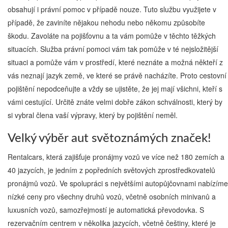
obsahují i právní pomoc v případě nouze. Tuto službu využijete v
případě, že zaviníte nějakou nehodu nebo někomu způsobíte
škodu. Zavoláte na pojišťovnu a ta vám pomůže v těchto těžkých
situacích. Služba právní pomoci vám tak pomůže v té nejsložitější
situaci a pomůže vám v prostředí, které neznáte a možná někteří z
vás neznají jazyk země, ve které se právě nacházíte. Proto cestovní
pojištění nepodceňujte a vždy se ujistěte, že jej mají všichni, kteří s
vámi cestující. Určitě znáte velmi dobře zákon schválnosti, který by
si vybral člena vaší výpravy, který by pojištění neměl.
Velký výběr aut světoznámých značek!
Rentalcars, která zajišťuje pronájmy vozů ve více než 180 zemích a
40 jazycích, je jedním z popředních světových zprostředkovatelů
pronájmů vozů. Ve spolupráci s největšími autopůjčovnami nabízíme
nízké ceny pro všechny druhů vozů, včetně osobních minivanů a
luxusních vozů, samozřejmostí je automatická převodovka. S
rezervačním centrem v několika jazycích, včetně češtiny, které je