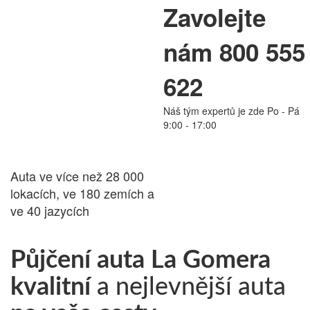
Zavolejte
PŮJČOVNA
nám 800 555
AUT
622
Náš tým expertů je zde Po - Pá
24.cz
9:00 - 17:00
Auta ve více než 28 000
lokacích, ve 180 zemích a
ve 40 jazycích
Půjčení auta La Gomera
kvalitní
a nejlevnější auta