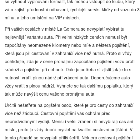
se vyhnout vyplňování formalit, tak mohou vstoupit do klubu, který
vám zajistí přednostní odbavení, rychlejší servis, klíčky od vozu do 3
minut a jeho umístění na VIP místech.
Při vašich cestách v místě La Gomera se nevyplatí vybírat tu
nejlevnější variantu auta. Při velmi nízkých cenách nemusí být
započítány neomezené kilometry nebo míle a některá pojištění,
která jsou při cestování v zahraničí více než nutná. Proto si vždy
pohlídejte, zda je v ceně pronájmu započítáno pojištění vozu proti
krádeži a pojištění při nehodě. Dále je potřeba si zjistit jak je to s
nutností vrátit plnou nádrž při vrácení auta. Doporučujeme auto
vždy vrátit s plnou nádrží. Vyhnete se tak dalšímu poplatku, který
tak může navýšit cenu vašeho pronájmu auta.
Určitě nešetřete na pojištění osob, které je pro cesty do zahraničí
více než žádoucí. Cestovní pojištění vás ochrání před
nepředvídanými výdaji. Menší i větší zranění si nevybírají čas ani
místo, proto je vždy dobré myslet na kvalitní cestovní pojištění. V
tomto případě se nevyplatí příliš šetřit. Některá cestovní pojištění