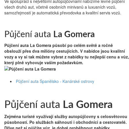
Ve spolupráci s největšími autopůjčovnami nabízíme levné půjčení
všech druhů aut, včetně osobních minivanů a luxusních vozů,
samozřejmostí je automatická převodovka a kvalitní servis vozů.
Půjčení auta Španělsko - Kanárské ostrovy
Půjčení auta
La Gomera
Půjčení auta La Gomera
působí po celém světě a ročně
obslouží přes dva milióny cestujících. V nabídce jsou kvalitní
vozy a vy si tak můžete vybrat z nabídky tu nejlepší cenu a vůz,
který plně vyhovuje vašim požadavkům.
Půjčení auta Španělsko - Kanárské ostrovy
Půjčení auta
La Gomera
Zejména turisté využívají služby autopůjčovny s celosvětovou
působností. Po službách sáhnouti i obchodníci a cestovatelé.
Dříve než si půjčíte vůz, je dobré proběhnout nabídky