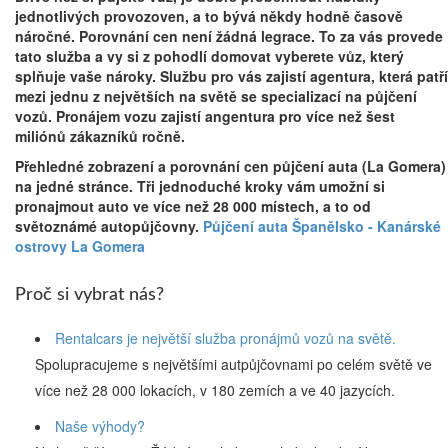
jednotlivých provozoven, a to bývá někdy hodně časově
náročné. Porovnání cen není žádná legrace. To za vás provede
tato služba a vy si z pohodlí domovat vyberete vůz, který
splňuje vaše nároky. Službu pro vás zajistí agentura, která patří
mezi jednu z největších na světě se specializací na půjčení
vozů. Pronájem vozu zajistí angentura pro více než šest
miliónů zákazníků ročně.
Přehledné zobrazení a porovnání cen půjčení auta (La Gomera)
na jedné stránce. Tři jednoduché kroky vám umožní si
pronajmout auto ve více než 28 000 místech, a to od
světoznámé autopůjčovny.
Půjčení auta Španělsko - Kanárské
ostrovy La Gomera
Proč si vybrat nás?
Rentalcars je největší služba pronájmů vozů na světě.
Spolupracujeme s největšími autpůjčovnami po celém světě ve
více než 28 000 lokacích, v 180 zemích a ve 40 jazycích.
Naše výhody?