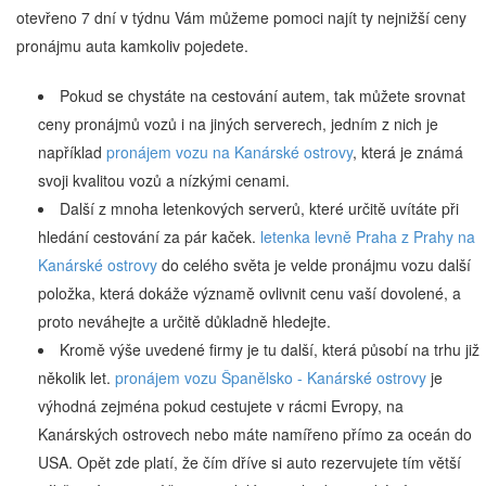
otevřeno 7 dní v týdnu Vám můžeme pomoci najít ty nejnižší ceny
pronájmu auta kamkoliv pojedete.
Pokud se chystáte na cestování autem, tak můžete srovnat
ceny pronájmů vozů i na jiných serverech, jedním z nich je
například
pronájem vozu na Kanárské ostrovy
, která je známá
svoji kvalitou vozů a nízkými cenami.
Další z mnoha letenkových serverů, které určitě uvítáte při
hledání cestování za pár kaček.
letenka levně Praha z Prahy na
Kanárské ostrovy
do celého světa je velde pronájmu vozu další
položka, která dokáže významě ovlivnit cenu vaší dovolené, a
proto neváhejte a určitě důkladně hledejte.
Kromě výše uvedené firmy je tu další, která působí na trhu již
několik let.
pronájem vozu Španělsko - Kanárské ostrovy
je
výhodná zejména pokud cestujete v rácmi Evropy, na
Kanárských ostrovech nebo máte namířeno přímo za oceán do
USA. Opět zde platí, že čím dříve si auto rezervujete tím větší