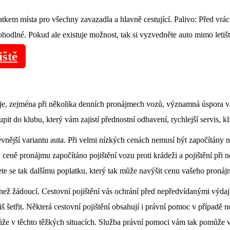
atkem místa pro všechny zavazadla a hlavně cestující. Palivo: Před vrá
ohodlné. Pokud ale existuje možnost, tak si vyzvedněte auto mimo letišt
iště
ož je, zejména při několika denních pronájmech vozů, významná úspora 
oupit do klubu, který vám zajistí přednostní odbavení, rychlejší servis,
levnější variantu auta. Při velmi nízkých cenách nemusí být započítány 
 ceně pronájmu započítáno pojištění vozu proti krádeži a pojištění při neh
ete se tak dalšímu poplatku, který tak může navýšit cenu vašeho pronáj
e než žádoucí. Cestovní pojištění vás ochrání před nepředvídanými výdaji
liš šetřit. Některá cestovní pojištění obsahují i právní pomoc v případě
 v těchto těžkých situacích. Služba právní pomoci vám tak pomůže v té 