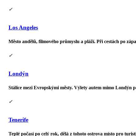
✓
Los Angeles
Město andělů, filmového průmyslu a pláží. Při cestách po záp
✓
Londýn
Stálice mezi Evropskými městy. Výlety autem mimo Londýn pa
✓
Tenerife
Teplé počasí po celý rok, dělá z tohoto ostrova místo pro turi