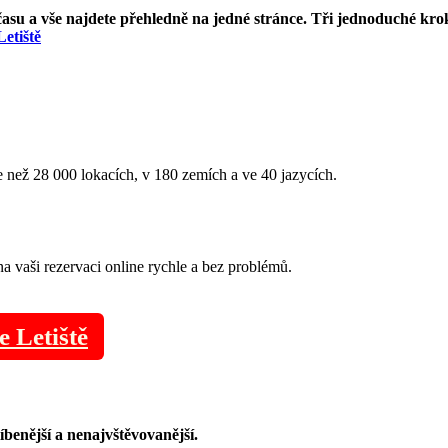
asu a vše najdete přehledně na jedné stránce. Tři jednoduché kro
etiště
 než 28 000 lokacích, v 180 zemích a ve 40 jazycích.
a vaši rezervaci online rychle a bez problémů.
e Letiště
benější a nenajvštěvovanější.