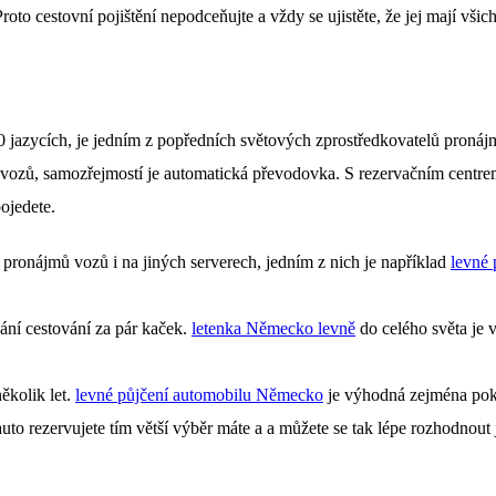
oto cestovní pojištění nepodceňujte a vždy se ujistěte, že jej mají všich
40 jazycích, je jedním z popředních světových zprostředkovatelů proná
ozů, samozřejmostí je automatická převodovka. S rezervačním centrem v
ojedete.
 pronájmů vozů i na jiných serverech, jedním z nich je například
levné
dání cestování za pár kaček.
letenka Německo levně
do celého světa je 
ěkolik let.
levné půjčení automobilu Německo
je výhodná zejména pok
uto rezervujete tím větší výběr máte a a můžete se tak lépe rozhodnout