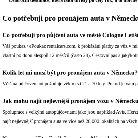
Celoroční destinace, která láká turisty po celý rok, a to hlavn
Co potřebuji pro
pronájem auta v Německ
Co potřebuji pro
půjčení auta ve městě Cologne Letiš
Váš poukaz / ePoukaz rentalcars.com, k prokázání platby za vůz v míst
vlastní po dobu alespoň 12 měsíců (často 24). Cestovní pas a jakýkoliv
Kolik let mi musí být pro pronájem auta v Německu?
Většína půjčoven aut požaduje věk mezi 21 a 70 lety. Pokud je vám 
Jak mohu najít nejlevnější pronájem vozu v Německ
Spolupráce s velkými autopůjčovnami jako jsou například Avis, Her
najít nejlevnější pronájem auta ve více než 28 000 lokalitách na všec