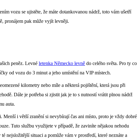
cením vozu se ujistěte, že máte dotankovanou nádrž, toto vám ušetří
ě, pronájem pak může vyjít levněji.
vašich peněz. Levné
letenka Německo levně
do celého světa. Pro ty co
 klíčky od vozu do 3 minut a jeho umístění na VIP místech.
neomezené kilometry nebo míle a některá pojištění, která jsou při
odě. Dále je potřeba si zjistit jak je to s nutností vrátit plnou nádrž
mu auta.
. Menší i větší zranění si nevybírají čas ani místo, proto je vždy dobré
 nouze. Tuto službu využijete v případě, že zaviníte nějakou nehodu
nejsložitější situaci a pomůže vám v prostředí, které neznáte a