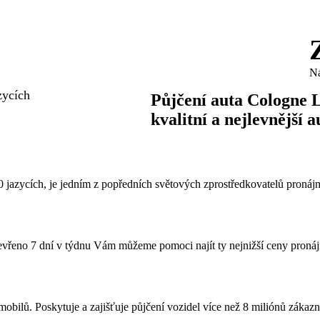
4.cz
Ná
zycích
Půjčení auta Cologne L
kvalitní
a nejlevnější 
40 jazycích, je jedním z popředních světových zprostředkovatelů proná
otevřeno 7 dní v týdnu Vám můžeme pomoci najít ty nejnižší ceny proná
omobilů. Poskytuje a zajišťuje půjčení vozidel více než 8 miliónů zákaz