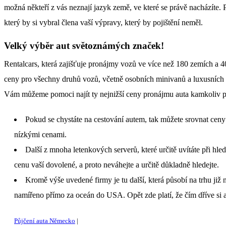
možná někteří z vás neznají jazyk země, ve které se právě nacházíte. Pr
který by si vybral člena vaší výpravy, který by pojištění neměl.
Velký výběr aut světoznámých značek!
Rentalcars, která zajišťuje pronájmy vozů ve více než 180 zemích a 
ceny pro všechny druhů vozů, včetně osobních minivanů a luxusních v
Vám můžeme pomoci najít ty nejnižší ceny pronájmu auta kamkoliv p
Pokud se chystáte na cestování autem, tak můžete srovnat ceny
nízkými cenami.
Další z mnoha letenkových serverů, které určitě uvítáte při hle
cenu vaší dovolené, a proto neváhejte a určitě důkladně hledejte.
Kromě výše uvedené firmy je tu další, která působí na trhu již n
namířeno přímo za oceán do USA. Opět zde platí, že čím dříve si a
Půjčení auta Německo