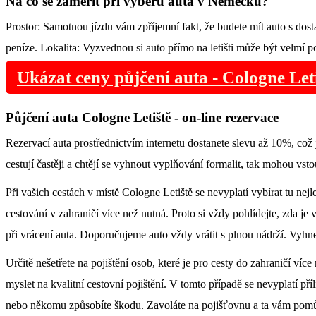
Na co se zaměřit při výběru auta v Německu?
Prostor: Samotnou jízdu vám zpříjemní fakt, že budete mít auto s dost
peníze. Lokalita: Vyzvednou si auto přímo na letišti může být velmí p
Ukázat ceny půjčení auta - Cologne Let
Půjčení auta Cologne Letiště - on-line rezervace
Rezervací auta prostřednictvím internetu dostanete slevu až 10%, c
cestují častěji a chtějí se vyhnout vyplňování formalit, tak mohou vst
Při vašich cestách v místě Cologne Letiště se nevyplatí vybírat tu nej
cestování v zahraničí více než nutná. Proto si vždy pohlídejte, zda je v
při vrácení auta. Doporučujeme auto vždy vrátit s plnou nádrží. Vyhn
Určitě nešetřete na pojištění osob, které je pro cesty do zahraničí víc
myslet na kvalitní cestovní pojištění. V tomto případě se nevyplatí pří
nebo někomu způsobíte škodu. Zavoláte na pojišťovnu a ta vám pomůže