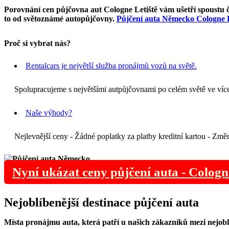
Porovnání cen půjčovna aut Cologne Letiště vám ušetří spoustu č
to od světoznámé autopůjčovny.
Půjčení auta Německo Cologne L
Proč si vybrat nás?
Rentalcars je největší služba pronájmů vozů na světě.
Spolupracujeme s největšími autpůjčovnami po celém světě ve více
Naše výhody?
Nejlevnější ceny - Žádné poplatky za platby kreditní kartou - Změn
Nyní ukázat ceny půjčení auta - Cologn
Nejoblíbenější
destinace
půjčení auta
Místa pronájmu auta, která patří u našich zákazníků mezi nejoblí