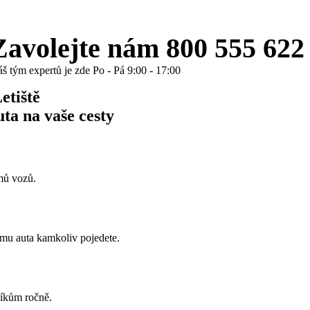
Zavolejte nám 800 555 622
š tým expertů je zde Po - Pá 9:00 - 17:00
etiště
auta
na vaše cesty
jmů vozů.
jmu auta kamkoliv pojedete.
níkům ročně.