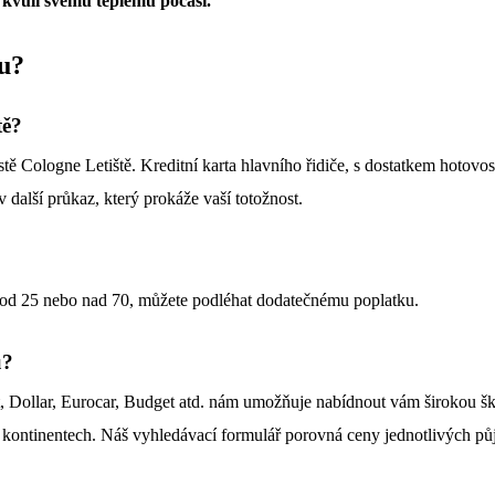
ě kvůli svému teplému počasí.
u
?
tě
?
ě Cologne Letiště. Kreditní karta hlavního řidiče, s dostatkem hotovost
 další průkaz, který prokáže vaší totožnost.
pod 25 nebo nad 70, můžete podléhat dodatečnému poplatku.
u?
zt, Dollar, Eurocar, Budget atd. nám umožňuje nabídnout vám širokou
h kontinentech. Náš vyhledávací formulář porovná ceny jednotlivých půj