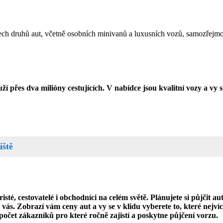
ech druhů aut, včetně osobních minivanů a luxusních vozů, samozřejmos
ží přes dva milióny cestujících. V nabídce jsou kvalitní vozy a vy s
iště
risté, cestovatelé i obchodníci na celém světě. Plánujete si půjčit 
vás. Zobrazí vám ceny aut a vy se v klidu vyberete to, které nejví
počet zákazníků pro které ročně zajistí a poskytne půjčení vorzu.