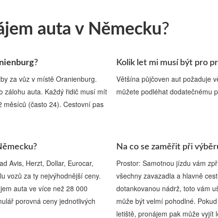
ájem auta v Německu
?
anienburg
?
Kolik let mi musí být pro
tby za vůz v místě Oranienburg.
Většína půjčoven aut požaduje v
ro zálohu auta. Každý řidič musí mít
můžete podléhat dodatečnému p
12 měsíců (často 24). Cestovní pas
v Německu?
Na co se zaměřit při výbě
d Avis, Herzt, Dollar, Eurocar,
Prostor: Samotnou jízdu vám zpří
u vozů za ty nejvýhodnější ceny.
všechny zavazadla a hlavně cestu
jem auta ve více než 28 000
dotankovanou nádrž, toto vám uše
mulář porovná ceny jednotlivých
může být velmí pohodlné. Pokud 
letiště, pronájem pak může vyjít l