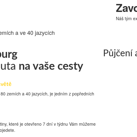
Zavo
T 24.cz
Náš tým ex
emích a ve 40 jazycích
burg
Půjčení
auta
na vaše cesty
světě
 180 zemích a 40 jazycích, je jedním z popředních
tiny, které je otevřeno 7 dní v týdnu Vám můžeme
ojedete.