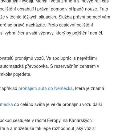
dvídanými výdaji. Menší i větší zranění si nevybírají čas
ní pojištění obsahují i právní pomoc v případě nouze. Tuto
že v těchto těžkých situacích. Služba právní pomoci vám
eré se právě nacházíte. Proto cestovní pojištění
 si vybral člena vaší výpravy, který by pojištění neměl.
ovatelů pronájmů vozů. Ve spolupráci s největšími
 automatická převodovka. S rezervačním centrem v
mkoliv pojedete.
 například
pronájem auta do Německa
, která je známá
Německa
do celého světa je velde pronájmu vozu další
okud cestujete v rácmi Evropy, na Kanárských
te a a můžete se tak lépe rozhodnout jaký vůz si