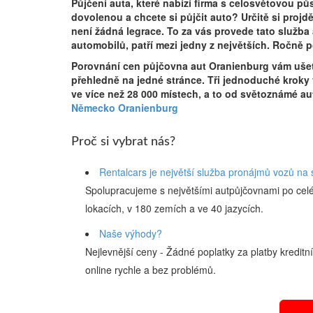
Půjčení auta, které nabízí firma s celosvětovou půs
dovolenou a chcete si půjčit auto? Určitě si proj
není žádná legrace. To za vás provede tato služba 
automobilů, patří mezi jedny z největších. Ročně po
Porovnání cen půjčovna aut Oranienburg vám ušet
přehledně na jedné stránce. Tři jednoduché kroky
ve více než 28 000 místech, a to od světoznámé a
Německo Oranienburg
Proč si vybrat nás?
Rentalcars je největší služba pronájmů vozů na 
Spolupracujeme s největšími autpůjčovnami po cel
lokacích, v 180 zemích a ve 40 jazycích.
Naše výhody?
Nejlevnější ceny - Žádné poplatky za platby kreditn
online rychle a bez problémů.