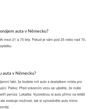
 pronájem auta v Německu?
ěk mezi 21 a 70 lety. Pokud je vám pod 25 nebo nad 70,
oplatku.
ru auta v Německu?
jemní fakt, že budete mít auto s dostatkem místa pro
jící. Palivo: Před vrácením vozu se ujistěte, že máte
tří peníze. Lokalita: Vyzvednou si auto přímo na letišti
ale existuje možnost, tak si vyzvedněte auto mimo
evněji.