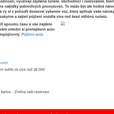
obností, využívají zejména turisté, obchodníci i cestovatelé, kteří
děte nabídky jednotlivých provozoven. To může být ale hodně nároč
a vy si z pohodlí domovat vyberete vůz, který splňuje vaše nároky
skytne a zajistí půjčení vozidla více než šesti miliónů turistů.
ří spoustu času a vše najdete
 vám umožní si pronajmout auto
utopůjčovny.
Půjčení auta
světě.
ém světě ve více než 28 000
í kartou - Změna vaši rezervaci