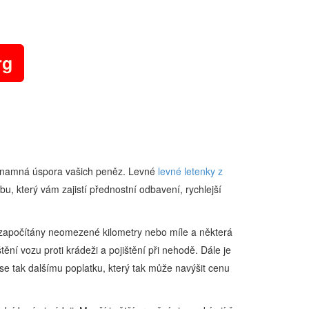
rg
významná úspora vašich peněz. Levné
levné letenky z
ubu, který vám zajistí přednostní odbavení, rychlejší
ýt započítány neomezené kilometry nebo míle a některá
tění vozu proti krádeži a pojištění při nehodě. Dále je
te se tak dalšímu poplatku, který tak může navýšit cenu