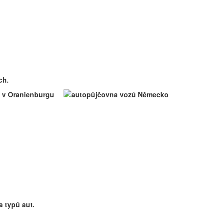
ch.
a typů aut.