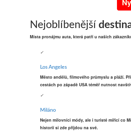
Ny
Nejoblíbenější
destin
Místa pronájmu auta, která patří u našich zákazník
✓
Los Angeles
Město andělů, filmového průmyslu a pláží. Při
cestách po západě USA téměř nutnost navštív
✓
Miláno
Nejen milovníci módy, ale i turisté mířící co M
historií si zde příjdou na své.