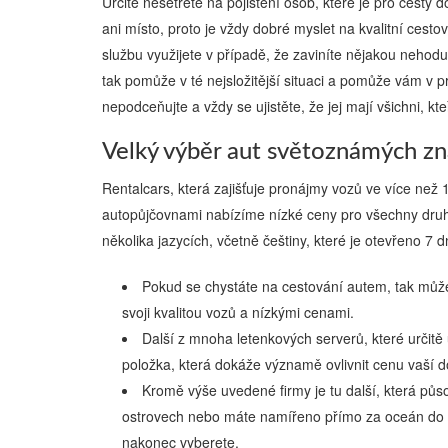
Určitě nešetřete na pojištění osob, které je pro cesty 
ani místo, proto je vždy dobré myslet na kvalitní cestov
službu využijete v případě, že zaviníte nějakou neho
tak pomůže v té nejsložitější situaci a pomůže vám v p
nepodceňujte a vždy se ujistěte, že jej mají všichni, kte
Velký výběr aut světoznámých zn
Rentalcars, která zajišťuje pronájmy vozů ve více než
autopůjčovnami nabízíme nízké ceny pro všechny druh
několika jazycích, včetně češtiny, které je otevřeno 7
Pokud se chystáte na cestování autem, tak může
svoji kvalitou vozů a nízkými cenami.
Další z mnoha letenkových serverů, které určitě 
položka, která dokáže významě ovlivnit cenu vaší do
Kromě výše uvedené firmy je tu další, která působ
ostrovech nebo máte namířeno přímo za oceán do USA
nakonec vyberete.