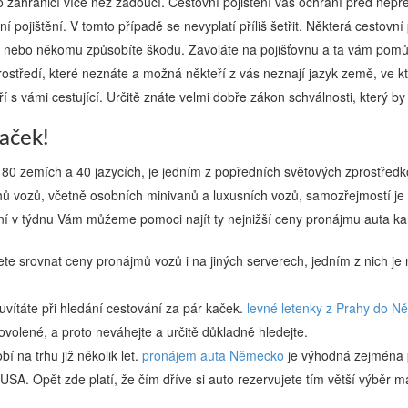
do zahraničí více než žádoucí. Cestovní pojištění vás ochrání před nepře
ní pojištění. V tomto případě se nevyplatí příliš šetřit. Některá cestov
du nebo někomu způsobíte škodu. Zavoláte na pojišťovnu a ta vám pomů
rostředí, které neznáte a možná někteří z vás neznají jazyk země, ve kt
ří s vámi cestující. Určitě znáte velmi dobře zákon schválnosti, který by
aček!
 180 zemích a 40 jazycích, je jedním z popředních světových zprostředk
ů vozů, včetně osobních minivanů a luxusních vozů, samozřejmostí je
 dní v týdnu Vám můžeme pomoci najít ty nejnižší ceny pronájmu auta ka
te srovnat ceny pronájmů vozů i na jiných serverech, jedním z nich je
uvítáte při hledání cestování za pár kaček.
levné letenky z Prahy do 
volené, a proto neváhejte a určitě důkladně hledejte.
í na trhu již několik let.
pronájem auta Německo
je výhodná zejména p
. Opět zde platí, že čím dříve si auto rezervujete tím větší výběr má