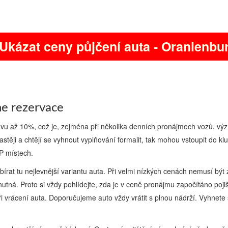
Ukázat ceny půjčení auta - Oranienbu
ne rezervace
levu až 10%, což je, zejména při několika denních pronájmech vozů, 
častěji a chtějí se vyhnout vyplňování formalit, tak mohou vstoupit do kl
IP místech.
ybírat tu nejlevnější variantu auta. Při velmi nízkých cenách nemusí b
 nutná. Proto si vždy pohlídejte, zda je v ceně pronájmu započítáno pojiš
rž při vrácení auta. Doporučujeme auto vždy vrátit s plnou nádrží. Vyhne