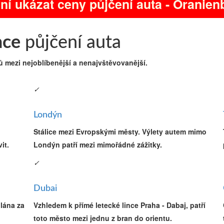
ní ukázat ceny půjčení auta - Oranien
ace
půjčení auta
ů mezi nejoblíbenější a nenajvštěvovanější.
✓
Londýn
Stálice mezi Evropskými městy. Výlety autem mimo
it.
Londýn patří mezi mimořádné zážitky.
✓
Dubai
ilána za
Vzhledem k přímé letecké lince Praha - Dabaj, patří
toto město mezi jednu z bran do orientu.