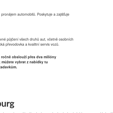
a pronájem automobilů. Poskytuje a zajišťuje
evné půjčení všech druhů aut, včetně osobních
ká převodovka a kvalitní servis vozů.
Půjčení auta
 ročně obslouží přes dva milióny
ak můžete vybrat z nabídky tu
ožadavkům.
burg